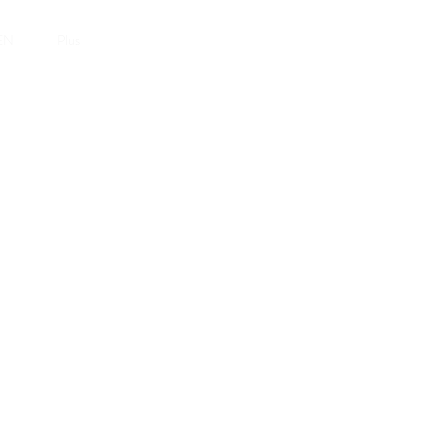
Um zu buchen
EN
Plus