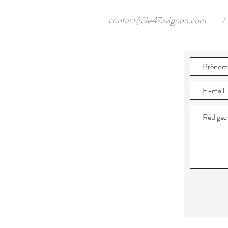
contact@le47avignon.com
/